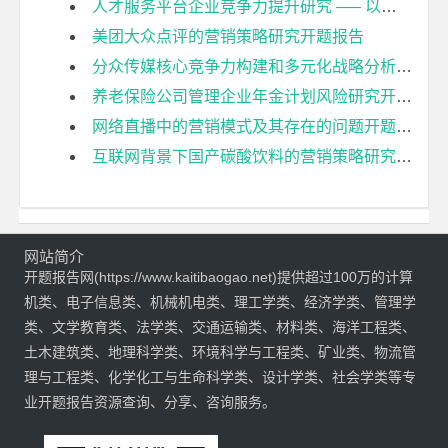
人才服务平台企业竞争力提升研究 —– 以任仕达猎头公司为例开题报告
美团大众点评的营销策略研究开题报告
分众传媒核心竞争力构建和多元化战略分析开题报告
养老保险公司管理企业年金计划风险研究开题报告
网络直播中的营销模式及其存在的问题开题报告
互联网背景下国产碳酸饮料的营销策略研究——以元气森林为例开题报告
网站简介
开题报告网(https://www.kaitibaogao.net)提供超过100万的计算
机类、电子信息类、机械机电类、理工学类、经济学类、管理学
类、文学教育类、法学类、交通运输类、材料类、海洋工程类、
土木建筑类、地理科学类、环境科学与工程类、矿业类、物流管
理与工程类、化学化工与生命科学类、设计学类、社会学类等专
业开题报告资源查询、分享、咨询服务。