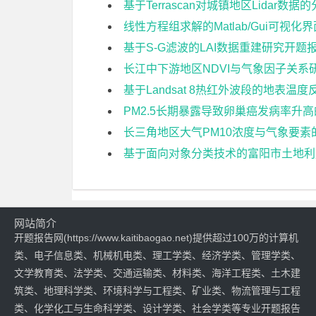
基于Terrascan对城镇地区Lidar数
线性方程组求解的Matlab/Gui可视
基于S-G滤波的LAI数据重建研究开题
长江中下游地区NDVI与气象因子关系
基于Landsat 8热红外波段的地表
PM2.5长期暴露导致卵巢癌发病率
长三角地区大气PM10浓度与气象要
基于面向对象分类技术的富阳市土地利
网站简介
开题报告网(https://www.kaitibaogao.net)提供超过100万的计算机
类、电子信息类、机械机电类、理工学类、经济学类、管理学类、
文学教育类、法学类、交通运输类、材料类、海洋工程类、土木建
筑类、地理科学类、环境科学与工程类、矿业类、物流管理与工程
类、化学化工与生命科学类、设计学类、社会学类等专业开题报告