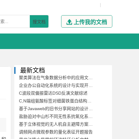
|
搜文档

上传我的文档
最新文档
聚类算法在气象数据分析中的应用文献综述
企业办公自动化系统的设计与实现开题报告
C波段双偏振雷达DSD反演文献综述
C,N端组氨酸标签对细菌铁蛋白结构稳定性及其自组装的影响开题报告
基于Javaweb的旧书分享网站的设计与开发文献综述
盐胁迫对中山杉不同无性系抗氧化系统的影响开题报告
基于立体视觉的无人机自主避障方案文献综述
调频网点微观参数的量化表征开题报告