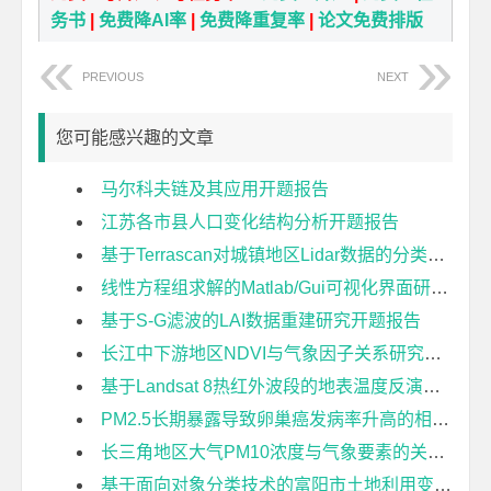
务书
|
免费降AI率
|
免费降重复率
|
论文免费排版
PREVIOUS
NEXT
您可能感兴趣的文章
马尔科夫链及其应用开题报告
江苏各市县人口变化结构分析开题报告
基于Terrascan对城镇地区Lidar数据的分类研究开题报告
线性方程组求解的Matlab/Gui可视化界面研究开题报告
基于S-G滤波的LAI数据重建研究开题报告
长江中下游地区NDVI与气象因子关系研究开题报告
基于Landsat 8热红外波段的地表温度反演方法比较研究开题报告
PM2.5长期暴露导致卵巢癌发病率升高的相对风险及城乡差异——以胡焕庸线东南半部地区为例开题报告
长三角地区大气PM10浓度与气象要素的关联度分析开题报告
基于面向对象分类技术的富阳市土地利用变化检测开题报告