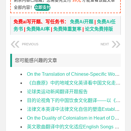
剩余内容已隐藏，您需要先支付
10元
才能查看该篇文章
全部内容！
立即支付
免费ai写开题、写任务书：
免费Ai开题
|
免费Ai任
务书
|
免费降AI率
|
免费降重复率
|
论文免费排版
PREVIOUS
NEXT
您可能感兴趣的文章
On the Translation of Chinese-Specific Words in Two Ways开题报告
《白鹿原》中的地域文化英译看中国文化走出去开题报告
论球类运动新闻翻译开题报告
目的论视角下的中国饮食文化翻译——以《舌尖上的中国》为例开题报告
法律文本英译中法律文化自信的塑造Establishment of Legal Cultural Confidence in the English Translation of Legal Texts开题报告
On the Duality of Colonialism in Heart of Darkness 论《黑暗之心》中的殖民主义双重性开题报告
英文歌曲翻译中的文化适应English Songs Translation—From Acculturation Theory Perspective开题报告