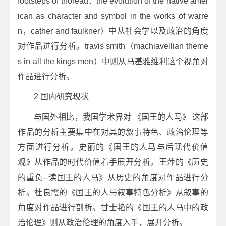
footsteps of thoreau：the evolution of the native amer
ican as character and symbol in the works of warre
n，cather and faulkner）
中从社会学以及政治的角度
对作品进行分析。travis smith（
machiavellian theme
s in all the king
s men
）中则从马基雅维利这个视角对
作品进行分析。
2 国内研究现状
与国外相比，我国学术界对 《国王的人马》 这部
作品的分析主要集中在对其的叙事特色、政治伦理等
方面进行分析。史丽的《国王的人马与后现代价值
观》从作品的时代价值着手展开分析。王萍的《历史
的重负--读国王的人马》从历史的角度对作品进行分
析。杜良霞的《国王的人马叙事特色分析》从叙事的
角度对作品进行剖析。甘士艳的《国王的人马中的政
治伦理》则从政治伦理的角度入手，展开分析。