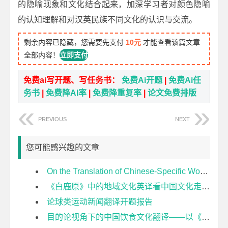
的隐喻现象和文化结合起来，加深学习者对颜色隐喻
的认知理解和对汉英民族不同文化的认识与交流。
剩余内容已隐藏，您需要先支付
10元
才能查看该篇文章
全部内容！
立即支付
免费ai写开题、写任务书：
免费Ai开题
|
免费Ai任
务书
|
免费降AI率
|
免费降重复率
|
论文免费排版
PREVIOUS
NEXT
您可能感兴趣的文章
On the Translation of Chinese-Specific Words in Two Ways开题报告
《白鹿原》中的地域文化英译看中国文化走出去开题报告
论球类运动新闻翻译开题报告
目的论视角下的中国饮食文化翻译——以《舌尖上的中国》为例开题报告