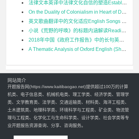
法律文本英译中法律文化自信的塑造Establishment of Legal Cultural Confidence in the English Translation of Legal Texts开题报告
On the Duality of Colonialism in Heart of Darkness 论《黑暗之心》中的殖民主义双重性开题报告
英文歌曲翻译中的文化适应English Songs Translation—From Acculturation Theory Perspective开题报告
小说《荒野的呼唤》的标题内涵解读Reading of the Titles Implications in the Novel The Call of The Wild开题报告
2018年中国《政府工作报告》中的长句英译研究开题报告
A Thematic Analysis of Oxford English (Shanghai Version) for Grade Seven Based on Students Core Competences开题报告
网站简介
开题报告网(https://www.kaitibaogao.net)提供超过100万的计算
机类、电子信息类、机械机电类、理工学类、经济学类、管理学
类、文学教育类、法学类、交通运输类、材料类、海洋工程类、
土木建筑类、地理科学类、环境科学与工程类、矿业类、物流管
理与工程类、化学化工与生命科学类、设计学类、社会学类等专
业开题报告资源查询、分享、咨询服务。