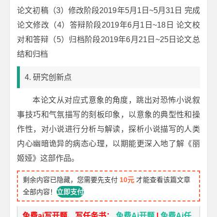
论文初稿（3）修改阶段2019年5月1日~5月31日 完成
论文修改（4）答辩阶段2019年6月1日~18日 论文校
对和答辩（5）归档阶段2019年6月21日~25日论文总
结和归档
4. 研究创新点
本论文从对应式意象的角度，跳出对恐怖小说叙
事技巧和气氛描写的刻板印象，以意象的典型性和操
作性，对小说进行分析与解读，探析小说描写的人类
内心幽暗诡异的病态心理，以期能更深入地了解《丽
姬娅》这部作品。
剩余内容已隐藏，您需要先支付
10元
才能查看该篇文章
全部内容！
立即支付
免费ai写开题、写任务书：
免费Ai开题
|
免费Ai任