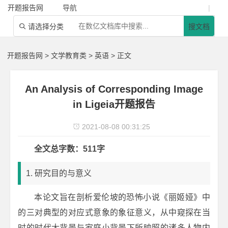
开题报告网
导航
|
请选择分类
搜文档

开题报告网
>
文学教育类
>
英语
> 正文
An Analysis of Corresponding Image
in Ligeia开题报告
2021-08-08 00:31:25

全文总字数：511字
1. 研究目的与意义
本论文旨在剖析爱伦坡的恐怖小说《丽姬娅》中
的三对典型的对应式意象的象征意义，从中窥探在当
时的时代大背景与家庭小背景下所映照的诸多人物内