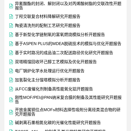
异氰酸酯的封闭、解封闭以及对丙烯酸树脂的交联改性开题

报告

丁羟交联复合材料降解研究开题报告

陶瓷清洗剂的配制工艺研究开题报告

基于新型化学链制氧的富氧燃烧模拟分析开题报告

基于ASPEN PLUS的MDEA脱硫技术的模拟与优化开题报告

基于实时路况的成品油二次配送路径优化研究开题报告

双塔精馏回收环己醇工艺模拟及优化开题报告

电厂锅炉化学水处理运行优化开题报告

加氢裂化主分馏塔模拟分析开题报告

从FCC废催化剂制备高性能氧化铝开题报告
刚性MOF/PEI@PAN纳米复合膜的制备及其性能研究开题报

告
开放金属铜位点MOFs材料选择性吸附分离烃类混合物的研

究开题报告

碱剥离石墨相氮化碳的光催化性能研究开题报告