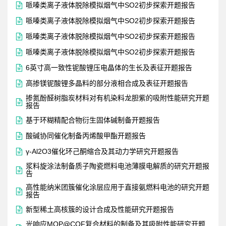

哌嗪类离子液体脱除模拟烟气中SO2初步探索开题报告

哌嗪类离子液体脱除模拟烟气中SO2初步探索开题报告

哌嗪类离子液体脱除模拟烟气中SO2初步探索开题报告

哌嗪类离子液体脱除模拟烟气中SO2初步探索开题报告

6英寸高一致性铌酸锂压电晶体的生长及表征开题报告

高掺镁铌酸锂多晶料的部分液相合成及表征开题报告
掺氮酚醛树脂炭材料对有机染料龙胆紫的吸附性能研究开题

报告

基于环糊精配合物衍生固体碱制备开题报告

酸碱协同催化制备丙烯酸甲酯开题报告

γ-Al2O3催化环己酮缩合及其动力学研究开题报告
浆料旋涂法制备质子陶瓷燃料电池薄膜电解质的研究开题报

告
高性能纳米团簇催化涂层应用于直接氨燃料电池的研究开题

报告

新型稀土高核簇的设计合成及性能研究开题报告
光响应MOP@COF复合材料的制备及其吸附性能研究开题