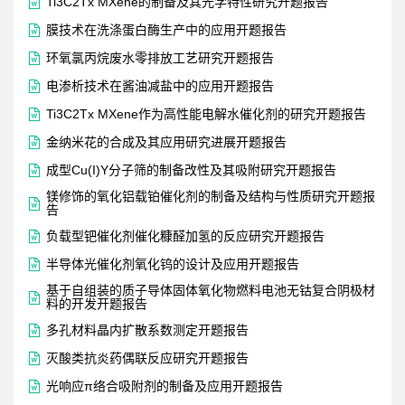

Ti3C2Tx MXene的制备及其光学特性研究开题报告

膜技术在洗涤蛋白酶生产中的应用开题报告

环氧氯丙烷废水零排放工艺研究开题报告

电渗析技术在酱油减盐中的应用开题报告

Ti3C2Tx MXene作为高性能电解水催化剂的研究开题报告

金纳米花的合成及其应用研究进展开题报告

成型Cu(I)Y分子筛的制备改性及其吸附研究开题报告
镁修饰的氧化铝载铂催化剂的制备及结构与性质研究开题报

告

负载型钯催化剂催化糠醛加氢的反应研究开题报告

半导体光催化剂氧化钨的设计及应用开题报告
基于自组装的质子导体固体氧化物燃料电池无钴复合阴极材

料的开发开题报告

多孔材料晶内扩散系数测定开题报告

灭酸类抗炎药偶联反应研究开题报告

光响应π络合吸附剂的制备及应用开题报告