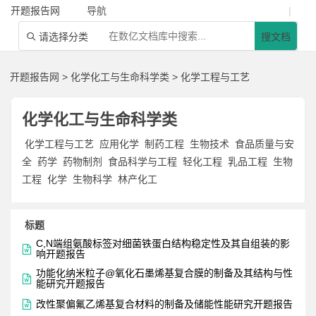
开题报告网
导航
|
请选择分类
搜文档

开题报告网
>
化学化工与生命科学类
>
化学工程与工艺
化学化工与生命科学类
化学工程与工艺
应用化学
制药工程
生物技术
食品质量与安
全
药学
药物制剂
食品科学与工程
轻化工程
乳品工程
生物
工程
化学
生物科学
林产化工
标题
C,N端组氨酸标签对细菌铁蛋白结构稳定性及其自组装的影

响开题报告
功能化纳米粒子@氧化石墨烯基复合膜的制备及其结构与性

能研究开题报告

改性聚偏氟乙烯基复合材料的制备及储能性能研究开题报告