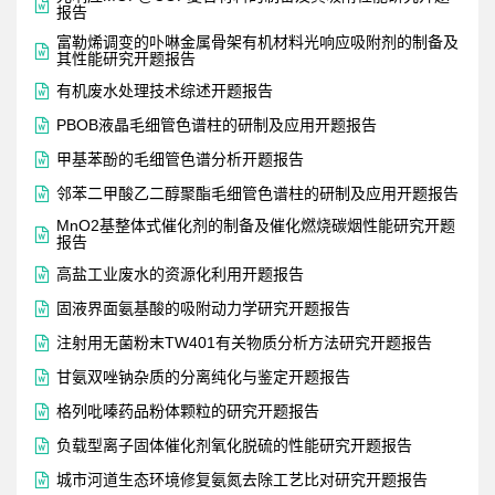

报告
富勒烯调变的卟啉金属骨架有机材料光响应吸附剂的制备及

其性能研究开题报告

有机废水处理技术综述开题报告

PBOB液晶毛细管色谱柱的研制及应用开题报告

甲基苯酚的毛细管色谱分析开题报告

邻苯二甲酸乙二醇聚酯毛细管色谱柱的研制及应用开题报告
MnO2基整体式催化剂的制备及催化燃烧碳烟性能研究开题

报告

高盐工业废水的资源化利用开题报告

固液界面氨基酸的吸附动力学研究开题报告

注射用无菌粉末TW401有关物质分析方法研究开题报告

甘氨双唑钠杂质的分离纯化与鉴定开题报告

格列吡嗪药品粉体颗粒的研究开题报告

负载型离子固体催化剂氧化脱硫的性能研究开题报告

城市河道生态环境修复氨氮去除工艺比对研究开题报告