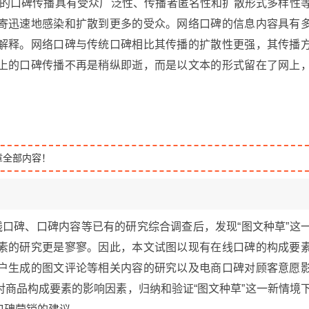
境下的口碑传播具有受众广泛性、传播者匿名性和扩散形式多样性
寄迅速地感染和扩散到更多的受众。网络口碑的信息内容具有
解释。网络口碑与传统口碑相比其传播的扩散性更强，其传播
上的口碑传播不再是稍纵即逝，而是以文本的形式留在了网上
章全部内容！
线口碑、口碑内容等已有的研究综合调查后，发现“图文种草”这
素的研究更是寥寥。因此，本文试图以现有在线口碑的构成要
户生成的图文评论等相关内容的研究以及电商口碑对顾客意愿
商品构成要素的影响因素，归纳和验证“图文种草”这一新情境