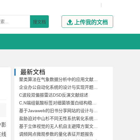
|
搜文档

上传我的文档
最新文档
聚类算法在气象数据分析中的应用文献综述
企业办公自动化系统的设计与实现开题报告
C波段双偏振雷达DSD反演文献综述
C,N端组氨酸标签对细菌铁蛋白结构稳定性及其自组装的影响开题报告
基于Javaweb的旧书分享网站的设计与开发文献综述
盐胁迫对中山杉不同无性系抗氧化系统的影响开题报告
户影
基于立体视觉的无人机自主避障方案文献综述
在线
调频网点微观参数的量化表征开题报告