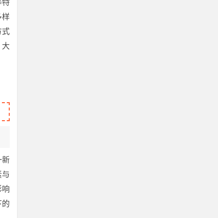
等特
多样
方式
，大
一新
素与
影响
下的