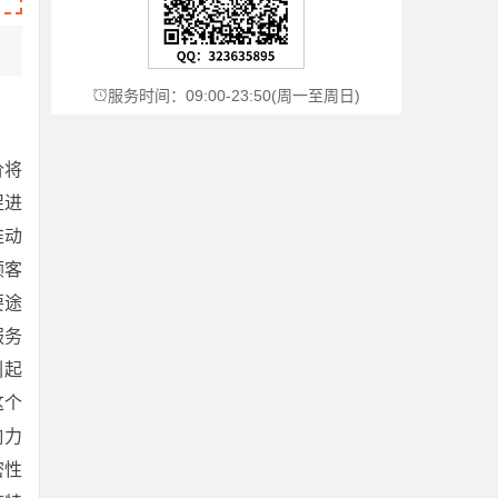
服务时间：09:00-23:50(周一至周日)

价将
促进
推动
顾客
要途
服务
引起
这个
响力
密性