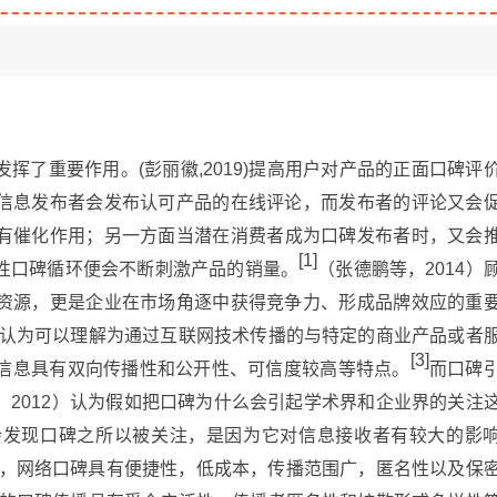
挥了重要作用。(彭丽徽,2019)提高用户对产品的正面口碑评
信息发布者会发布认可产品的在线评论，而发布者的评论又会
有催化作用；另一方面当潜在消费者成为口碑发布者时，又会
[1]
性口碑循环便会不断刺激产品的销量。
（张德鹏等，2014）
资源，更是企业在市场角逐中获得竞争力、形成品牌效应的重
8）认为可以理解为通过互联网技术传播的与特定的商业产品或者
[3]
信息具有双向传播性和公开性、可信度较高等特点。
而口碑
2012）认为假如把口碑为什么会引起学术界和企业界的关注
会发现口碑之所以被关注，是因为它对信息接收者有较大的影
比，网络口碑具有便捷性，低成本，传播范围广，匿名性以及保