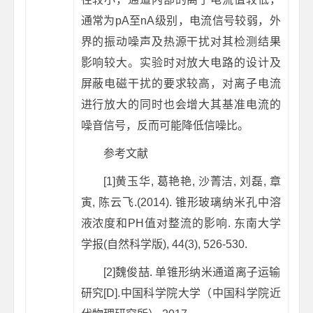
通常为pA至nA级别，电流信号较弱，外
界的振动噪声及热源干扰对其检测结果
影响较大。实验时对放大电路的设计及
屏蔽电磁干扰的要求较高，对离子电流
进行放大的同时也会增大其基准电流的
噪音信号，反而可能降低信噪比。
参考文献
[1]黄玉华, 葛艳艳, 沙菁洁, 刘磊, 章
寅, 陈云飞.(2014). 锥形玻璃纳米孔中溶
液浓度和PH值对整流的影响.
东南大学
学报(自然科学版),
44
(3), 526-530.
[2]魏俊喆. 单锥形纳米通道离子运输
研究[D].中国科学院大学（中国科学院近