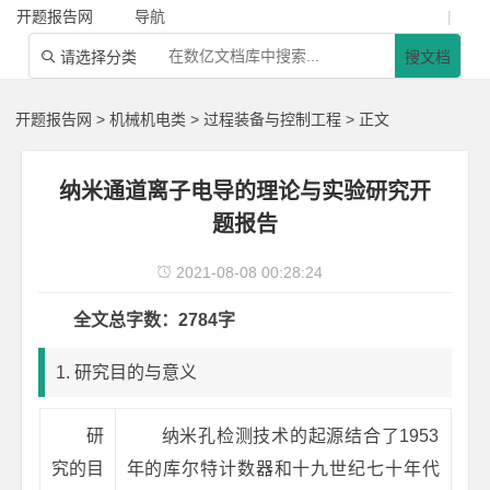
开题报告网
导航
|
请选择分类
搜文档

开题报告网
>
机械机电类
>
过程装备与控制工程
> 正文
纳米通道离子电导的理论与实验研究开
题报告
2021-08-08 00:28:24

全文总字数：2784字
1. 研究目的与意义
研
纳米孔检测技术的起源结合了1953
究的目
年的库尔特计数器和十九世纪七十年代