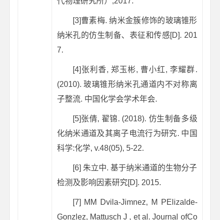
代物理研究所）,2017.
[3]曹素梅. 纳米金簇修饰的玻璃锥形
纳米孔的仿生制备、表征和传感[D]. 201
7.
[4]张利香, 郑玉彬, 曹小红, 李耀群.
(2010). 玻璃锥形纳米孔通道内不对称离
子整流.
中国化学会学术年会
.
[5]张倩, 翟锦. (2018). 仿生制备多级
化纳米通道及其离子电流行为研究.
中国
科学:化学,
v.48
(05), 5-22.
[6] 朱立中. 基于纳米通道的生物分子
检测及影响因素研究[D]. 2015.
[7] MM Dvila-Jimnez, M PElizalde-
Gonzlez, Mattusch J , et al. Journal ofCo