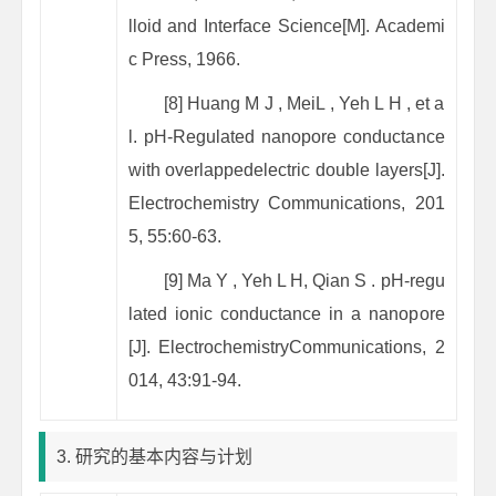
lloid and Interface Science[M]. Academi
c Press, 1966.
[8] Huang M J , MeiL , Yeh L H , et a
l. pH-Regulated nanopore conductance
with overlappedelectric double layers[J].
Electrochemistry Communications, 201
5, 55:60-63.
[9] Ma Y , Yeh L H, Qian S . pH-regu
lated ionic conductance in a nanopore
[J]. ElectrochemistryCommunications, 2
014, 43:91-94.
3. 研究的基本内容与计划