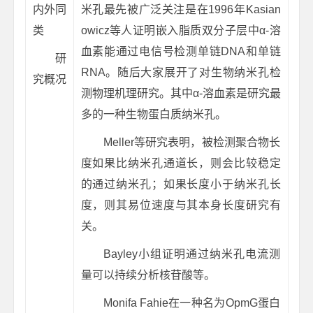
内外同
米孔最先被广泛关注是在1996年Kasian
类
owicz等人证明嵌入脂质双分子层中α-溶
血素能通过电信号检测单链DNA和单链
研
RNA。随后大家展开了对生物纳米孔检
究概况
测物理机理研究。其中α-溶血素是研究最
多的一种生物蛋白质纳米孔。
Meller等研究表明，被检测聚合物长
度如果比纳米孔通道长，则会比较稳定
的通过纳米孔；如果长度小于纳米孔长
度，则其易位速度与其本身长度研究有
关。
Bayley小组证明通过纳米孔电流测
量可以持续分析核苷酸等。
Monifa Fahie在一种名为OpmG蛋白