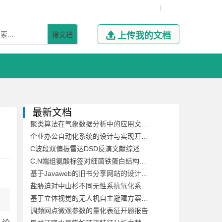
|
搜文档

上传我的文档
最新文档
聚类算法在气象数据分析中的应用文献综述
企业办公自动化系统的设计与实现开题报告
C波段双偏振雷达DSD反演文献综述
C,N端组氨酸标签对细菌铁蛋白结构稳定性及其自组装的影响开题报告
基于Javaweb的旧书分享网站的设计与开发文献综述
盐胁迫对中山杉不同无性系抗氧化系统的影响开题报告
基于立体视觉的无人机自主避障方案文献综述
调频网点微观参数的量化表征开题报告