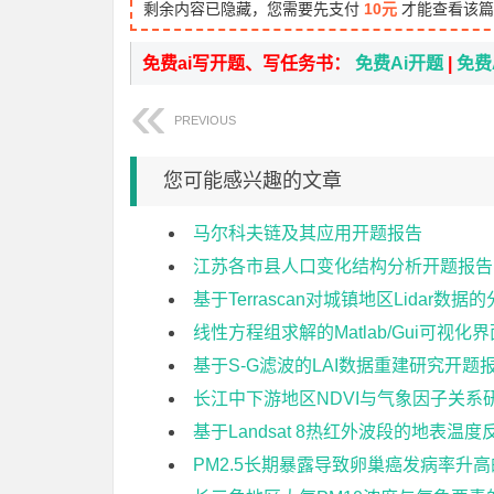
剩余内容已隐藏，您需要先支付
10元
才能查看该篇
免费ai写开题、写任务书：
免费Ai开题
|
免费
PREVIOUS
您可能感兴趣的文章
马尔科夫链及其应用开题报告
江苏各市县人口变化结构分析开题报告
基于Terrascan对城镇地区Lidar数
线性方程组求解的Matlab/Gui可视
基于S-G滤波的LAI数据重建研究开题
长江中下游地区NDVI与气象因子关系
基于Landsat 8热红外波段的地表
PM2.5长期暴露导致卵巢癌发病率