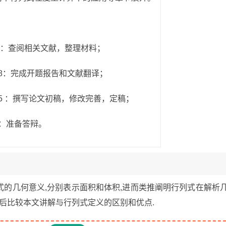
9.3.10：查阅相关文献，整理材料；
9.4.18：完成开题报告和文献翻译；
19.5.15 ：撰写论文初稿，修改完善，定稿；
.6.4：准备答辩。
的几何意义,分别表示面积和体积,进而类推阐明行列式在解析
最后比较本文讲解与行列式定义的区别和优点.