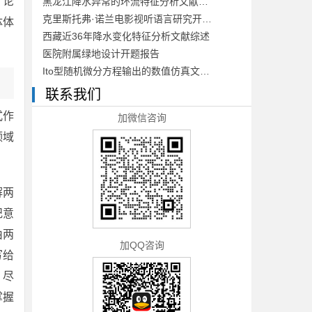
。论
黑龙江降水异常的环流特征分析文献综述
克里斯托弗·诺兰电影视听语言研究开题报告
体体
西藏近36年降水变化特征分析文献综述
医院附属绿地设计开题报告
Ito型随机微分方程输出的数值仿真文献综述
联系我们
式作
加微信咨询
领域
解两
纪意
由两
加QQ咨询
写给
，尽
掌握