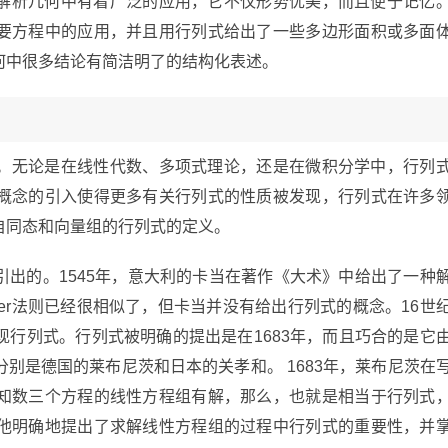
解析几何中有着广泛的应用，它不仅形势优美，而且便于记忆
要方程中的应用，并且用行列式给出了一些多边形面积或多面
何中很多结论有简洁明了的结构化表述。
。无论是在线性代数、多项式理论，还是在微积分学中，行列
概念的引入使得更多有关行列式的性质被发现，行列式在许多
自同态和向量组的行列式的定义。
出的。1545年，意大利的卡当在著作《大术》中给出了一种
mer法则已经很相似了，但卡当并没有给出行列式的概念。16世
行列式。行列式被明确的提出是在1683年，而且巧合的是它
别是德国的莱布尼茨和日本的关孝和。 1683年，莱布尼茨在
知数三个方程的线性方程组有解，那么，也就是相当于行列式
他明确地提出了求解线性方程组的过程中行列式的重要性，并