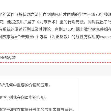
的著作《解伏题之法》直到他死后才由他的学生于1970年整
究，他提炼并扩展了《九章算术》里的行消元法，同时提出了
系统的阐述行列式及其理论。直到1750年瑞士数学家克莱姆
式求解n个未知量n个方程（为正整数）的线性方程组的crame
章全部内容！
解析几何中重要的介绍和应用。
何中行列式在向量中的应用。
几何中行列式在度量计算中的应用等章节展开。