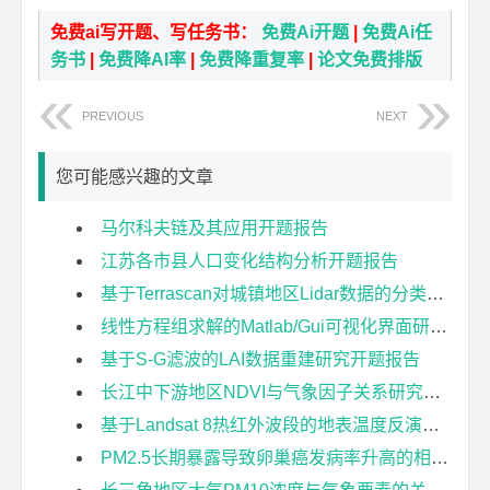
免费ai写开题、写任务书：
免费Ai开题
|
免费Ai任
务书
|
免费降AI率
|
免费降重复率
|
论文免费排版
PREVIOUS
NEXT
您可能感兴趣的文章
马尔科夫链及其应用开题报告
江苏各市县人口变化结构分析开题报告
基于Terrascan对城镇地区Lidar数据的分类研究开题报告
线性方程组求解的Matlab/Gui可视化界面研究开题报告
基于S-G滤波的LAI数据重建研究开题报告
长江中下游地区NDVI与气象因子关系研究开题报告
基于Landsat 8热红外波段的地表温度反演方法比较研究开题报告
PM2.5长期暴露导致卵巢癌发病率升高的相对风险及城乡差异——以胡焕庸线东南半部地区为例开题报告