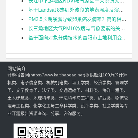
长江中下游地区NDVI与气象因子关系研究开题报告
基于Landsat 8热红外波段的地表温度反演方法比较研究开题报告
PM2.5长期暴露导致卵巢癌发病率升高的相对风险及城乡差异——以胡焕庸线东南半部地区为例开题报告
长三角地区大气PM10浓度与气象要素的关联度分析开题报告
基于面向对象分类技术的富阳市土地利用变化检测开题报告
网站简介
开题报告网(https://www.kaitibaogao.net)提供超过100万的计算
机类、电子信息类、机械机电类、理工学类、经济学类、管理学
类、文学教育类、法学类、交通运输类、材料类、海洋工程类、
土木建筑类、地理科学类、环境科学与工程类、矿业类、物流管
理与工程类、化学化工与生命科学类、设计学类、社会学类等专
业开题报告资源查询、分享、咨询服务。