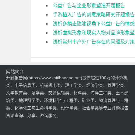
公益广告与企业形象塑造开题报告
手游植入广告的创意策略研究开题报告
浅析多模态隐喻视角下公益广告的情感
浅析虚拟形象和现实人物对品牌形象塑
浅析常州市户外广告存在的问题及对策
网站简介
开题报告网(https://www.kaitibaogao.net)提供超过100万的计算机
类、电子信息类、机械机电类、理工学类、经济学类、管理学类、
文学教育类、法学类、交通运输类、材料类、海洋工程类、土木建
筑类、地理科学类、环境科学与工程类、矿业类、物流管理与工程
类、化学化工与生命科学类、设计学类、社会学类等专业开题报告
资源查询、分享、咨询服务。