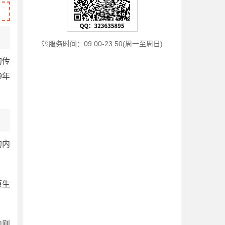
服务时间：09:00-23:50(周一至周日)

的传
9年
的内
原生
内则