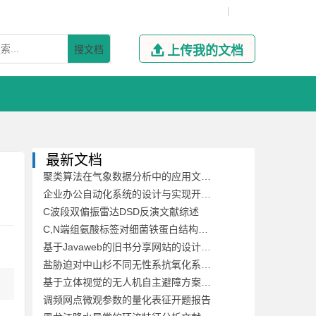
|
搜文档

上传我的文档
最新文档
聚类算法在气象数据分析中的应用文献综述
企业办公自动化系统的设计与实现开题报告
C波段双偏振雷达DSD反演文献综述
C,N端组氨酸标签对细菌铁蛋白结构稳定性及其自组装的影响开题报告
基于Javaweb的旧书分享网站的设计与开发文献综述
盐胁迫对中山杉不同无性系抗氧化系统的影响开题报告
基于立体视觉的无人机自主避障方案文献综述
调频网点微观参数的量化表征开题报告