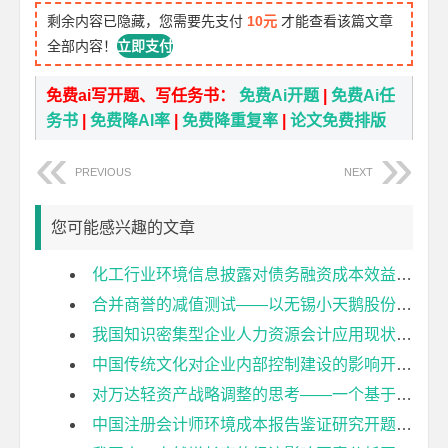
剩余内容已隐藏，您需要先支付
10元
才能查看该篇文章
全部内容！
立即支付
免费ai写开题、写任务书：
免费Ai开题
|
免费Ai任
务书
|
免费降AI率
|
免费降重复率
|
论文免费排版
PREVIOUS
NEXT
您可能感兴趣的文章
化工行业环境信息披露对债务融资成本效益分析开题报告
合并商誉的减值测试——以无锡小天鹅股份有限公司为例开题报告
我国知识密集型企业人力资源会计应用现状及对策探究开题报告
中国传统文化对企业内部控制建设的影响开题报告
对万达轻资产战略调整的思考——一个基于财务视角的分析开题报告
中国注册会计师环境成本报告鉴证研究开题报告