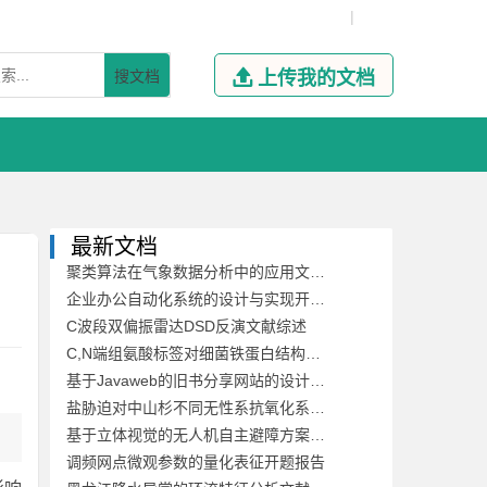
|
搜文档

上传我的文档
最新文档
聚类算法在气象数据分析中的应用文献综述
企业办公自动化系统的设计与实现开题报告
C波段双偏振雷达DSD反演文献综述
C,N端组氨酸标签对细菌铁蛋白结构稳定性及其自组装的影响开题报告
基于Javaweb的旧书分享网站的设计与开发文献综述
盐胁迫对中山杉不同无性系抗氧化系统的影响开题报告
基于立体视觉的无人机自主避障方案文献综述
调频网点微观参数的量化表征开题报告