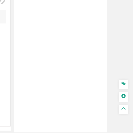


