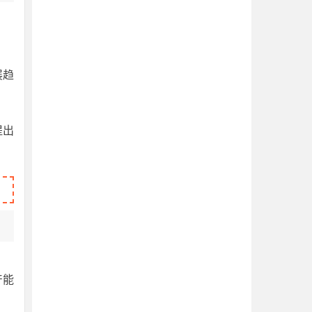
展趋
提出
产能