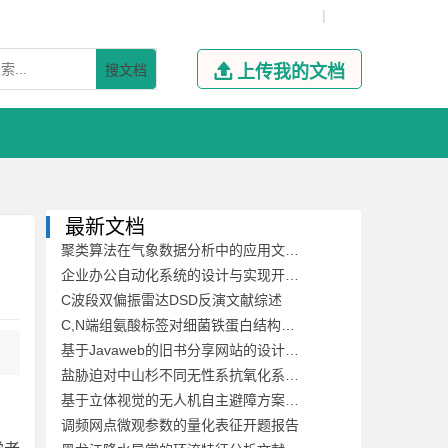
|
搜文档

上传我的文档
最新文档
聚类算法在气象数据分析中的应用文献综述
企业办公自动化系统的设计与实现开题报告
C波段双偏振雷达DSD反演文献综述
C,N端组氨酸标签对细菌铁蛋白结构稳定性及其自组装的影响开题报告
基于Javaweb的旧书分享网站的设计与开发文献综述
盐胁迫对中山杉不同无性系抗氧化系统的影响开题报告
基于立体视觉的无人机自主避障方案文献综述
调频网点微观参数的量化表征开题报告