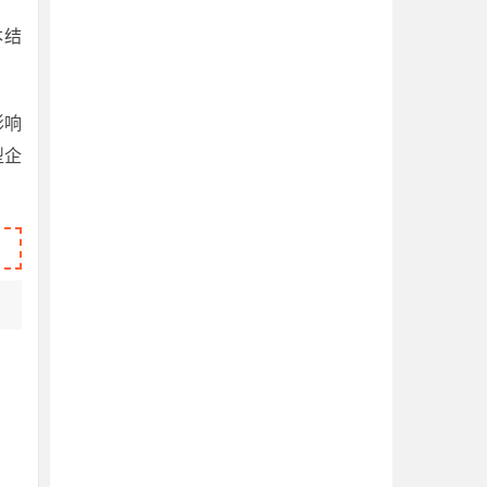
本结
影响
型企