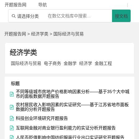
开题报告网
导航
|
请选择分类
搜文档

开题报告网
>
经济学类
>
国际经济与贸易
经济学类
国际经济与贸易
电子商务
金融学
经济学
金融工程
标题
不同等级城市房地产价格影响因素分析——基于35个大中城

市的面板数据开题报告
农村居民收入影响因素的实证研究——基于江苏省地市面板

数据的分析开题报告

科技创业环境研究开题报告

互联网金融对商业银行盈利能力的实证分析开题报告

人民币贬值影响中国纺织服装行业出口实证研究开题报告