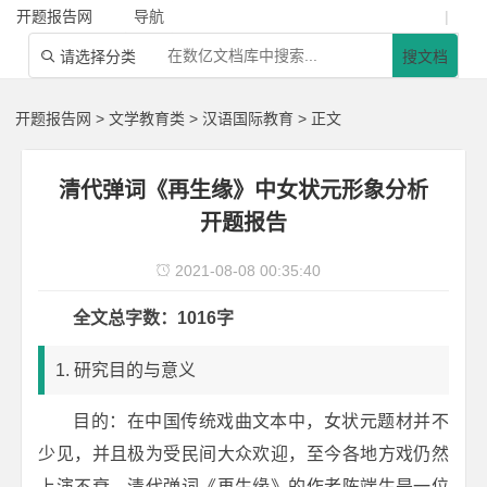
开题报告网
导航
|
请选择分类
搜文档

开题报告网
>
文学教育类
>
汉语国际教育
> 正文
清代弹词《再生缘》中女状元形象分析
开题报告
2021-08-08 00:35:40

全文总字数：1016字
1. 研究目的与意义
目的：在中国传统戏曲文本中，女状元题材并不
少见，并且极为受民间大众欢迎，至今各地方戏仍然
上演不衰。清代弹词《再生缘》的作者陈端生是一位