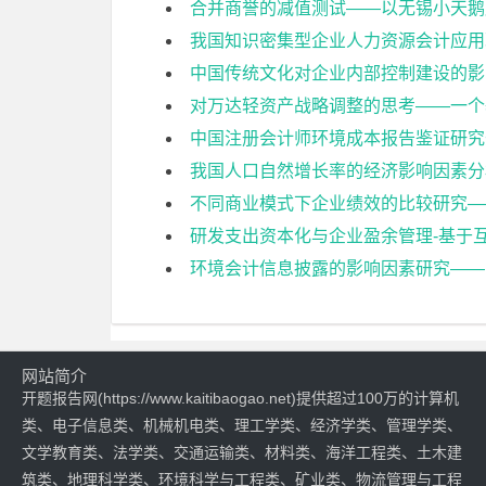
合并商誉的减值测试——以无锡小天鹅
我国知识密集型企业人力资源会计应用
中国传统文化对企业内部控制建设的影
对万达轻资产战略调整的思考——一个
中国注册会计师环境成本报告鉴证研究
我国人口自然增长率的经济影响因素分
不同商业模式下企业绩效的比较研究—
研发支出资本化与企业盈余管理-基于
环境会计信息披露的影响因素研究——
网站简介
开题报告网(https://www.kaitibaogao.net)提供超过100万的计算机
类、电子信息类、机械机电类、理工学类、经济学类、管理学类、
文学教育类、法学类、交通运输类、材料类、海洋工程类、土木建
筑类、地理科学类、环境科学与工程类、矿业类、物流管理与工程