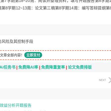
第7学期第18~20周：阅读并整理资料，填写开题报告第8学期1
第8学期12~13周：论文第三稿第8学期14周：编写答辩提纲第
务风险及其控制手段
文章全部内容！
立即支付
Ai任务书
|
免费降AI率
|
免费降重复率
|
论文免费排版
NEXT
效益分析开题报告