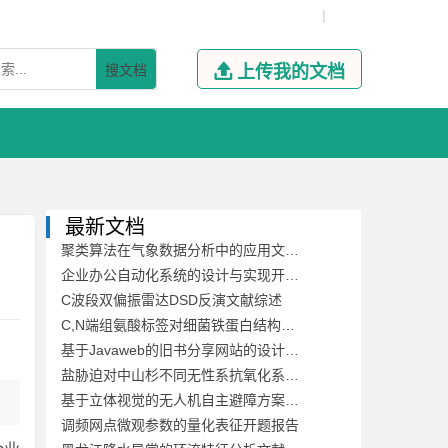
|
搜文档

上传我的文档
最新文档
聚类算法在气象数据分析中的应用文献综述
企业办公自动化系统的设计与实现开题报告
C波段双偏振雷达DSD反演文献综述
C,N端组氨酸标签对细菌铁蛋白结构稳定性及其自组装的影响开题报告
基于Javaweb的旧书分享网站的设计与开发文献综述
盐胁迫对中山杉不同无性系抗氧化系统的影响开题报告
基于立体视觉的无人机自主避障方案文献综述
调频网点微观参数的量化表征开题报告