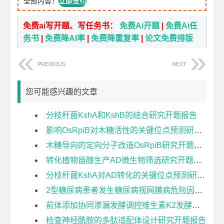
全部内容！
立即支付
免费ai写开题、写任务书：
免费Ai开题
|
免费Ai任
务书
|
免费降AI率
|
免费降重复率
|
论文免费排版
PREVIOUS
NEXT
您可能感兴趣的文章
分枝杆菌KshA和KshB的结合研究开题报告
影响OsRpiB对木糖活性的关键位点预测研究开题报告
木糖导向的定向分子改造OsRpiB研究开题报告
转化植物甾醇生产AD微生物筛选研究开题报告
分枝杆菌KshA对AD转化的关键位点预测研究开题报告
2型糖尿病患者发生糖尿病视网膜病危险因素的系统评价开题报告
前体添加协同渗漏发酵调控维生素K2发酵的影响开题报告
检查神经酰胺的多肽适配体设计研究开题报告