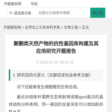
开题报告网
导航
|
请选择分类
搜文档

开题报告网
>
化学化工与生命科学类
>
生物工程
> 正文
聚酮类天然产物的抗性基因库构建及其
应用研究开题报告
2023-07-07 08:22:15

1. 研究目的与意义（文献综述包含参考文献）
况下还能够发生细胞壁的生物合成。
最近对结核杆菌野生型和耐喹诺酮gyra蛋白的晶
体结构分析表明，同一基因的反复突变可以增加耐药
性水平。