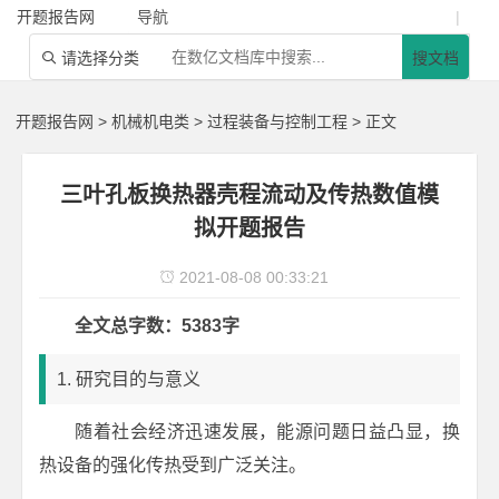
开题报告网
导航
|
请选择分类
搜文档

开题报告网
>
机械机电类
>
过程装备与控制工程
> 正文
三叶孔板换热器壳程流动及传热数值模
拟开题报告
2021-08-08 00:33:21

全文总字数：5383字
1. 研究目的与意义
随着社会经济迅速发展，能源问题日益凸显，换
热设备的强化传热受到广泛关注。