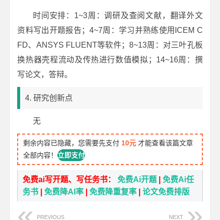
时间安排：1~3周：调研及查阅文献，翻译外文
资料写出开题报告；4~7周：学习并熟练使用ICEM C
FD、ANSYS FLUENT等软件；8~13周：对三叶孔板
换热器壳程流动及传热进行数值模拟；14~16周：撰
写论文，答辩。
4. 研究创新点
无
剩余内容已隐藏，您需要先支付
10元
才能查看该篇文章
全部内容！
立即支付
免费ai写开题、写任务书：
免费Ai开题
|
免费Ai任
务书
|
免费降AI率
|
免费降重复率
|
论文免费排版
PREVIOUS
NEXT