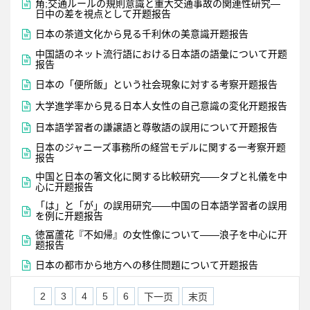

角;交通ルールの規則意識と重大交通事故の関連性研究―
日中の差を視点として开题报告

日本の茶道文化から見る千利休の美意識开题报告
中国語のネット流行語における日本語の語彙について开题

报告

日本の「便所飯」という社会現象に対する考察开题报告

大学進学率から見る日本人女性の自己意識の変化开题报告

日本語学習者の謙譲語と尊敬語の誤用について开题报告
日本のジャニーズ事務所の経営モデルに関する一考察开题

报告
中国と日本の箸文化に関する比較研究——タブと礼儀を中

心に开题报告
「は」と「が」の誤用研究——中国の日本語学習者の誤用

を例に开题报告
徳冨蘆花『不如帰』の女性像について——浪子を中心に开

题报告

日本の都市から地方への移住問題について开题报告
2
3
4
5
6
下一页
末页