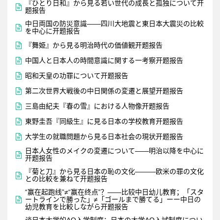
『ひとり日和』から見る若い世代の成長と孤独について开

题报告
中日両国の防災意識――四川大地震と東日本大震災の比較

を中心に开题报告

『舞姫』から見る明治時代の価値観开题报告

中国人と日本人の時間意識に関する一考察开题报告

昭和天皇の功罪について开题报告

第二次世界大戦後の中日関係の変遷と展望开题报告

三島由紀夫『春の雪』における人物像开题报告

東野圭吾『同級生』に見る日本の学校教育开题报告

大学生の就職問題から見る日本社会の現状开题报告
日本人女性のメイクの変遷について——明治以降を中心に

开题报告
『菊と刀』から見る日本の恥の文化———欧米の罪の文化

との比較を兼ねて开题报告
“赢在起跑线”≠“赢在终点”？――比较中日幼儿教育；「スタ

ートラインで勝った」≠「ゴールまで勝てる」ーー中日の
幼児教育を比較しながら开题报告