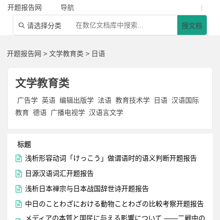
开题报告网
导航
|
请选择分类
搜文档

开题报告网
>
文学教育类
>
日语
文学教育类
广告学
英语
编辑出版学
法语
教育技术学
日语
汉语国际
教育
德语
广播电视学
汉语言文学
标题

浅析形容动词「けっこう」做谓语时的语义判断开题报告

日源汉语词汇开题报告

浅析日本禅宗与日本战国辞世诗开题报告

中日のことわざにおける動物ことわざの比較考察开题报告
メディアの本質と国民に与える影響について ――二戦中の