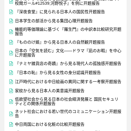

校閲ガール#12539;河野悦子』を例に开题报告

『深夜食堂』に見られる日本人の国民性开题报告

日本学生の部活から見る集団心理开题报告
機能的等価理論に基づく『羅生門』の中訳本比較研究开题

报告

『もののけ姫』から見る日本人の自然観开题报告
日本の「空気を読む」文化――ドラマ『凪のお暇』を中心

に开题报告

『ナミヤ雑貨店の奇蹟』から見る現代人の孤独感开题报告

『日本の恥』から見る女性の身分認識开题报告

江戸時代における中日絵画の異同に関する一考察开题报告

家紋から見る日本人の美意識开题报告
低欲望社会から見る日本の社会経済発展と 国民セキュリ

ティとの関係开题报告
ネット社会における若い世代のコミュニケーション开题报

告

中日両国における化粧の比較开题报告