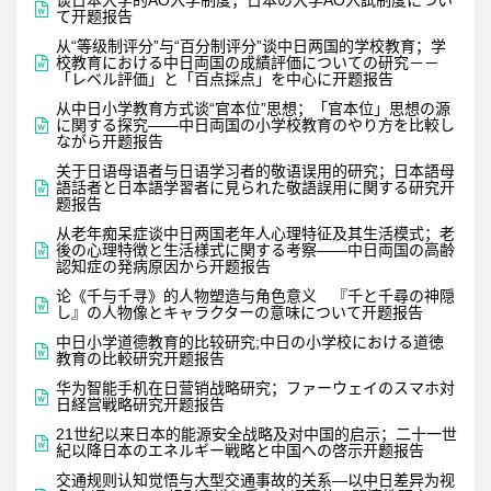
谈日本大学的AO入学制度；日本の大学AO入試制度につい

て开题报告
从“等级制评分”与“百分制评分”谈中日两国的学校教育；学

校教育における中日両国の成績評価についての研究－－
「レベル評価」と「百点採点」を中心に开题报告
从中日小学教育方式谈“官本位”思想；「官本位」思想の源

に関する探究――中日両国の小学校教育のやり方を比較し
ながら开题报告
关于日语母语者与日语学习者的敬语误用的研究；日本語母

語話者と日本語学習者に見られた敬語誤用に関する研究开
题报告
从老年痴呆症谈中日两国老年人心理特征及其生活模式；老

後の心理特徴と生活様式に関する考察――中日両国の高齢
認知症の発病原因から开题报告
论《千与千寻》的人物塑造与角色意义 『千と千尋の神隠

し』の人物像とキャラクターの意味について开题报告
中日小学道德教育的比较研究;中日の小学校における道徳

教育の比較研究开题报告
华为智能手机在日营销战略研究；ファーウェイのスマホ対

日経営戦略研究开题报告
21世纪以来日本的能源安全战略及对中国的启示；二十一世

紀以降日本のエネルギー戦略と中国への啓示开题报告
交通规则认知觉悟与大型交通事故的关系—以中日差异为视