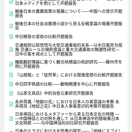

日本メディアを例として开题报告
戦後日本の農業政策の発展について——中国への啓示开题

报告
戦後日本の社会派推理小説から見る反戦意識の発展开题报

告

中日贈答の習俗の比較开题报告
交通规则认知觉悟与大型交通事故的关系—以中日差异为视

角;交通ルールの規則意識と重大交通事故の関連性研究―
日中の差を視点として开题报告
機能翻訳理論に基づく観光地標識の和訳研究――蘇州市を

例に开题报告

『山居賦』と『徒然草』における隠逸思想の比較开题报告

中日四字熟語の比較――動物関連を中心に开题报告

《山茶文具店》中的治愈元素研究开题报告
永井荷風『地獄の花』における日本人の美意識の考察 永

井荷风《地狱之花》中日本人审美意识的考察开题报告
日本神話におけるメタファーから見る日本文化の特徴 ―

―中国神話との対照を通して 从日本神话中的隐喻看日本
文化特质 ——与中国神话的对比研究开题报告
日本のドラマにおける女性像の探究——『地味にスゴイ！