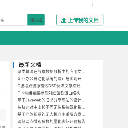
|
搜文档

上传我的文档
最新文档
聚类算法在气象数据分析中的应用文献综述
企业办公自动化系统的设计与实现开题报告
C波段双偏振雷达DSD反演文献综述
C,N端组氨酸标签对细菌铁蛋白结构稳定性及其自组装的影响开题报告
基于Javaweb的旧书分享网站的设计与开发文献综述
盐胁迫对中山杉不同无性系抗氧化系统的影响开题报告
基于立体视觉的无人机自主避障方案文献综述
调频网点微观参数的量化表征开题报告