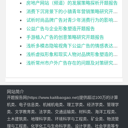
房地产网站（频道）的发展策略探析开题报告
消费下沉背景下的小镇青年营销策略研究开题报告
试析时尚品牌广告对青少年消费行为的影响开题报告
公益广告与企业形象塑造开题报告
手游植入广告的创意策略研究开题报告
浅析多模态隐喻视角下公益广告的情感表达—— 以央视公益广告《门》为例开题报告
浅析虚拟形象和现实人物对品牌形象塑造的影响——以花西子为例开题报告
浅析常州市户外广告存在的问题及对策研究开题报告
网站简介
开题报告网(https://www.kaitibaogao.net)提供超过100万的计算
机类、电子信息类、机械机电类、理工学类、经济学类、管理学
类、文学教育类、法学类、交通运输类、材料类、海洋工程类、
土木建筑类、地理科学类、环境科学与工程类、矿业类、物流管
理与工程类、化学化工与生命科学类、设计学类、社会学类等专