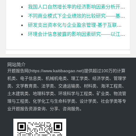
我国人口自然增长率的经济影响因素分析开题报告
不同商业模式下企业绩效的比较研究——基于李宁体育用品有限公司的案例分析开题报告
研发支出资本化与企业盈余管理-基于互联网上市公司的研究开题报告
环境会计信息披露的影响因素研究——以江苏省重污染上市公司为例开题报告
网站简介
开题报告网(https://www.kaitibaogao.net)提供超过100万的计算
机类、电子信息类、机械机电类、理工学类、经济学类、管理学
类、文学教育类、法学类、交通运输类、材料类、海洋工程类、
土木建筑类、地理科学类、环境科学与工程类、矿业类、物流管
理与工程类、化学化工与生命科学类、设计学类、社会学类等专
业开题报告资源查询、分享、咨询服务。