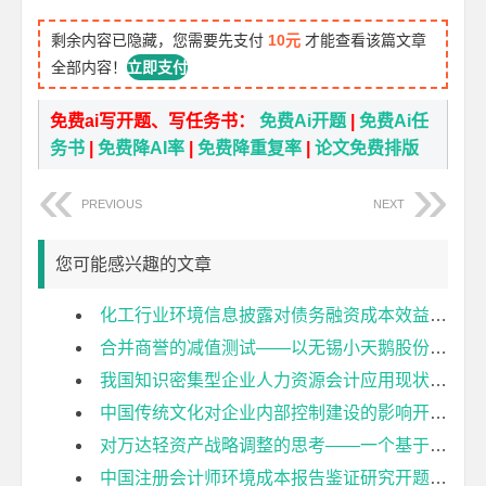
剩余内容已隐藏，您需要先支付
10元
才能查看该篇文章
全部内容！
立即支付
免费ai写开题、写任务书：
免费Ai开题
|
免费Ai任
务书
|
免费降AI率
|
免费降重复率
|
论文免费排版
PREVIOUS
NEXT
您可能感兴趣的文章
化工行业环境信息披露对债务融资成本效益分析开题报告
合并商誉的减值测试——以无锡小天鹅股份有限公司为例开题报告
我国知识密集型企业人力资源会计应用现状及对策探究开题报告
中国传统文化对企业内部控制建设的影响开题报告
对万达轻资产战略调整的思考——一个基于财务视角的分析开题报告
中国注册会计师环境成本报告鉴证研究开题报告