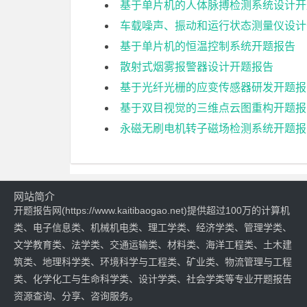
基于单片机的人体脉搏检测系统设计开
车载噪声、振动和运行状态测量仪设计
基于单片机的恒温控制系统开题报告
散射式烟雾报警器设计开题报告
基于光纤光栅的应变传感器研发开题报
基于双目视觉的三维点云图重构开题报
永磁无刷电机转子磁场检测系统开题报
网站简介
开题报告网(https://www.kaitibaogao.net)提供超过100万的计算机
类、电子信息类、机械机电类、理工学类、经济学类、管理学类、
文学教育类、法学类、交通运输类、材料类、海洋工程类、土木建
筑类、地理科学类、环境科学与工程类、矿业类、物流管理与工程
类、化学化工与生命科学类、设计学类、社会学类等专业开题报告
资源查询、分享、咨询服务。