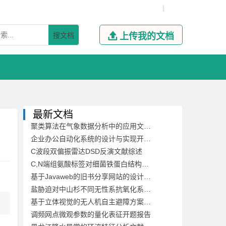
|
搜文档

上传我的文档
最新文档
聚类算法在气象数据分析中的应用文献综述
企业办公自动化系统的设计与实现开题报告
C波段双偏振雷达DSD反演文献综述
C,N端组氨酸标签对细菌铁蛋白结构稳定性及其自组装的影响开题报告
基于Javaweb的旧书分享网站的设计与开发文献综述
盐胁迫对中山杉不同无性系抗氧化系统的影响开题报告
基于立体视觉的无人机自主避障方案文献综述
调频网点微观参数的量化表征开题报告