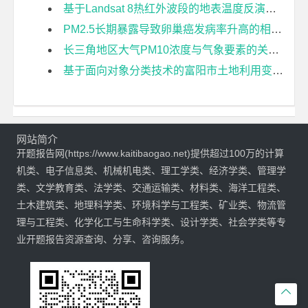
基于Landsat 8热红外波段的地表温度反演方法比较研究开题报告
PM2.5长期暴露导致卵巢癌发病率升高的相对风险及城乡差异——以胡焕庸线东南半部地区为例开题报告
长三角地区大气PM10浓度与气象要素的关联度分析开题报告
基于面向对象分类技术的富阳市土地利用变化检测开题报告
网站简介
开题报告网(https://www.kaitibaogao.net)提供超过100万的计算
机类、电子信息类、机械机电类、理工学类、经济学类、管理学
类、文学教育类、法学类、交通运输类、材料类、海洋工程类、
土木建筑类、地理科学类、环境科学与工程类、矿业类、物流管
理与工程类、化学化工与生命科学类、设计学类、社会学类等专
业开题报告资源查询、分享、咨询服务。
