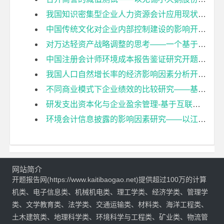
我国知识密集型企业人力资源会计应用现状及对策探究开题报告
中国传统文化对企业内部控制建设的影响开题报告
对万达轻资产战略调整的思考——一个基于财务视角的分析开题报告
中国注册会计师环境成本报告鉴证研究开题报告
我国人口自然增长率的经济影响因素分析开题报告
不同商业模式下企业绩效的比较研究——基于李宁体育用品有限公司的案例分析开题报告
研发支出资本化与企业盈余管理-基于互联网上市公司的研究开题报告
环境会计信息披露的影响因素研究——以江苏省重污染上市公司为例开题报告
网站简介
开题报告网(https://www.kaitibaogao.net)提供超过100万的计算
机类、电子信息类、机械机电类、理工学类、经济学类、管理学
类、文学教育类、法学类、交通运输类、材料类、海洋工程类、
土木建筑类、地理科学类、环境科学与工程类、矿业类、物流管