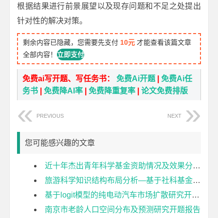
根据结果进行前景展望以及现存问题和不足之处提出
针对性的解决对策。
剩余内容已隐藏，您需要先支付
10元
才能查看该篇文章
全部内容！
立即支付
免费ai写开题、写任务书：
免费Ai开题
|
免费Ai任
务书
|
免费降AI率
|
免费降重复率
|
论文免费排版
PREVIOUS
NEXT
您可能感兴趣的文章
近十年杰出青年科学基金资助情况及效果分析开题报告
旅游科学知识结构布局分析—基于社科基金项目的计量分析开题报告
基于logit模型的纯电动汽车市场扩散研究开题报告
南京市老龄人口空间分布及预测研究开题报告