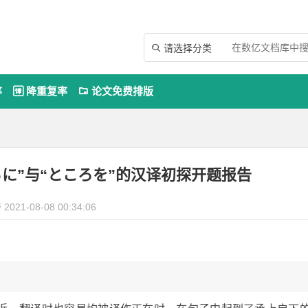
请选择分类

率
降重复率
论文免费排版


に”与“ところを”的汉译初探开题报告
2021-08-08 00:34:06
