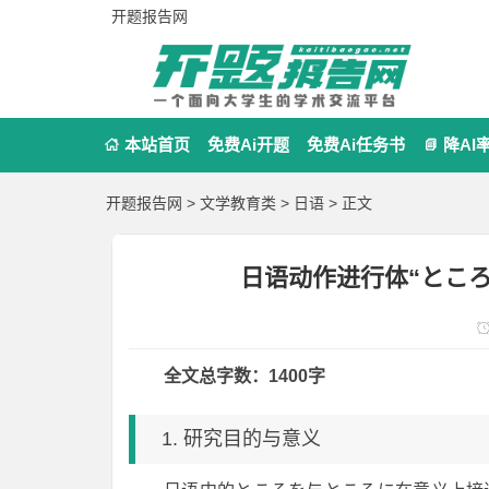
开题报告网
本站首页
免费Ai开题
免费Ai任务书
降AI


开题报告网
>
文学教育类
>
日语
> 正文
日语动作进行体“ところ
全文总字数：1400字
1. 研究目的与意义