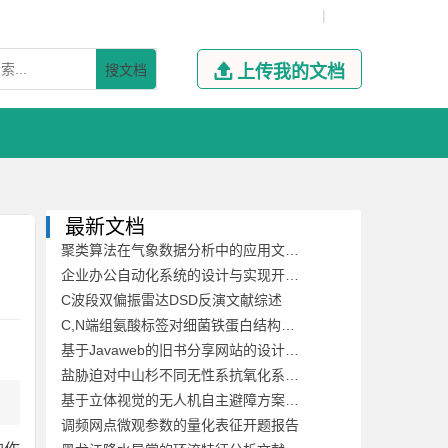
|
搜文档

上传我的文档
最新文档
聚类算法在气象数据分析中的应用文献综述
企业办公自动化系统的设计与实现开题报告
C波段双偏振雷达DSD反演文献综述
C,N端组氨酸标签对细菌铁蛋白结构稳定性及其自组装的影响开题报告
基于Javaweb的旧书分享网站的设计与开发文献综述
盐胁迫对中山杉不同无性系抗氧化系统的影响开题报告
基于立体视觉的无人机自主避障方案文献综述
调频网点微观参数的量化表征开题报告