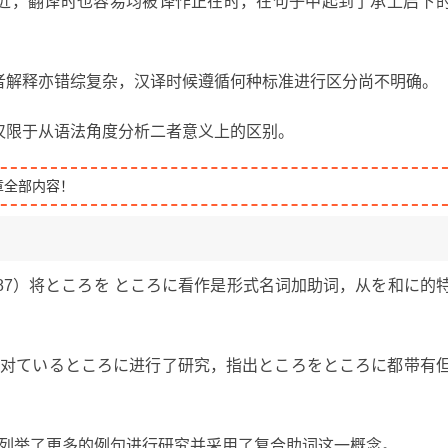
近，翻译时也容易均被译作正在时，在句子中起到了承上启下
者解释亦错综复杂，汉译时候遵循何种标准进行区分尚不明确。
仅限于从语法角度分析二者意义上的区别。
章全部内容！
987）将ところを ところに看作是形式名词加助词，从を和に的
基础上对ているところに进行了研究，指出ところをところに都带有
础上列举了更多的例句进行研究并采用了复合助词这一概念。