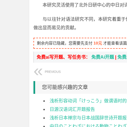
本研究灵活使用了北外日研中心的中日对
与以往针对语法研究不同，本研究着重于
做出显而易见的贡献。
剩余内容已隐藏，您需要先支付
10元
才能查看该篇
免费ai写开题、写任务书：
免费Ai开题
|
免费
PREVIOUS
您可能感兴趣的文章
浅析形容动词「けっこう」做谓语时的
日源汉语词汇开题报告
浅析日本禅宗与日本战国辞世诗开题报
中日のことわざにおける動物ことわざ