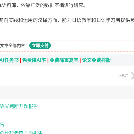
译语料库，依靠广泛的数据基础进行研究。
偏向实践和运用的汉译方面，能为日语教学和日语学习者提供
文章全部内容！
立即支付
Ai任务书
|
免费降AI率
|
免费降重复率
|
论文免费排版
NEXT
语义判断开题报告
告
の比較考察开题报告