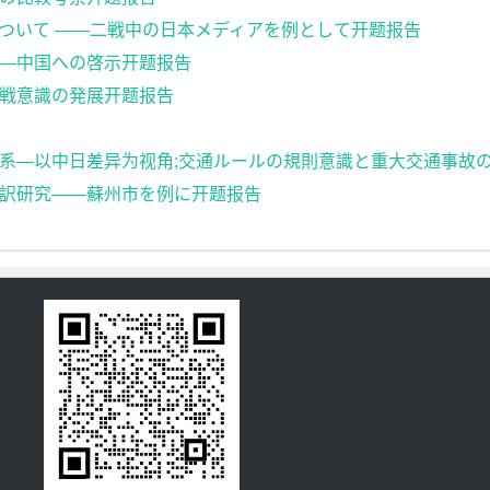
ついて ――二戦中の日本メディアを例として开题报告
—中国への啓示开题报告
戦意識の発展开题报告
为视角;交通ルールの規則意識と重大交通事故の関連性研究―日中の差を視点として开题报
訳研究――蘇州市を例に开题报告