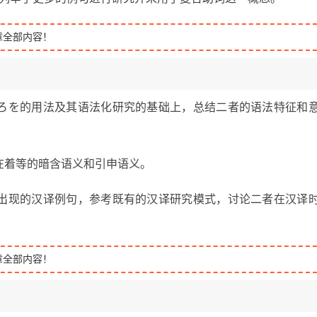
章全部内容！
ろを的用法及其语法化研究的基础上，总结二者的语法特征和
在着等的暗含语义和引申语义。
出现的汉译例句，参考既有的汉译研究模式，讨论二者在汉译
章全部内容！