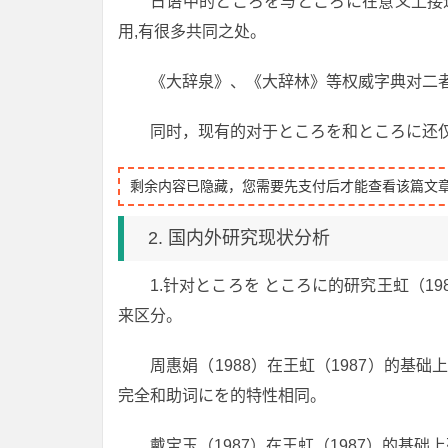
日语中的ところを与ところに在意义上接
用,有很多共同之处。
《大辞泉》、《大辞林》等权威字典对二
同时，现有的对于ところを和ところに还
剩余内容已隐藏，您需要先支付后才能查看该篇文
2. 国内外研究现状分析
1.针对ところを ところに的研究王虹（1
来区分。
周惠娟（1988）在王虹（1987）的
完全和助词にを的特性相同。
戴宝玉（1987）在王虹（1987）的基