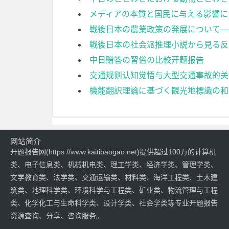
メディアの本質と国民に与える影響に
戦後日本の農業政策の発展について—
戦後日本の社会派推理小説から見る反
中日贈答の習俗の比較开题报告
交通规则认知觉悟与大型交通事故的关系—以中日差异
機能翻訳理論に基づく観光地標識の和
网站简介
开题报告网(https://www.kaitibaogao.net)提供超过100万的计算机
类、电子信息类、机械机电类、理工学类、经济学类、管理学类、
文学教育类、法学类、交通运输类、材料类、海洋工程类、土木建
筑类、地理科学类、环境科学与工程类、矿业类、物流管理与工程
类、化学化工与生命科学类、设计学类、社会学类等专业开题报告
资源查询、分享、咨询服务。