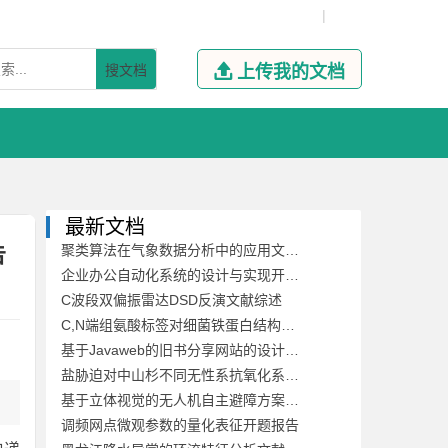
|
搜文档

上传我的文档
最新文档
告
聚类算法在气象数据分析中的应用文献综述
企业办公自动化系统的设计与实现开题报告
C波段双偏振雷达DSD反演文献综述
C,N端组氨酸标签对细菌铁蛋白结构稳定性及其自组装的影响开题报告
基于Javaweb的旧书分享网站的设计与开发文献综述
盐胁迫对中山杉不同无性系抗氧化系统的影响开题报告
基于立体视觉的无人机自主避障方案文献综述
调频网点微观参数的量化表征开题报告