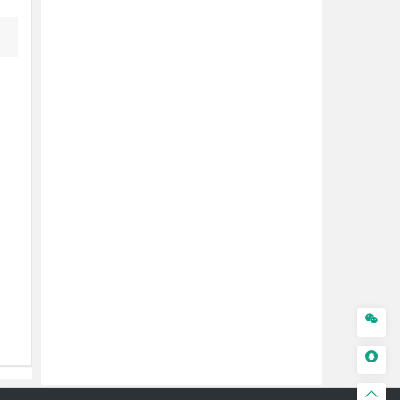


