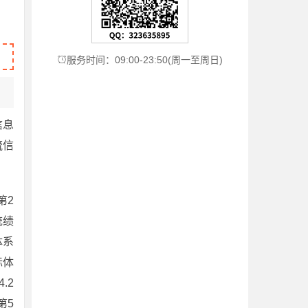
服务时间：09:00-23:50(周一至周日)

信息
流信
第2
统绩
体系
标体
.2
第5