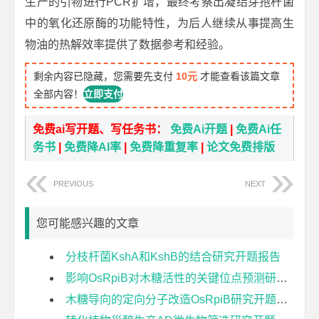
生产的引物进行PCR扩增，最终考察出凝结芽孢杆菌
中的氧化还原酶的功能特性，为后人继续从事提高生
物油的热解效率提供了数据参考和经验。
剩余内容已隐藏，您需要先支付
10元
才能查看该篇文章
全部内容！
立即支付
免费ai写开题、写任务书：
免费Ai开题
|
免费Ai任
务书
|
免费降AI率
|
免费降重复率
|
论文免费排版
PREVIOUS
NEXT
您可能感兴趣的文章
分枝杆菌KshA和KshB的结合研究开题报告
影响OsRpiB对木糖活性的关键位点预测研究开题报告
木糖导向的定向分子改造OsRpiB研究开题报告