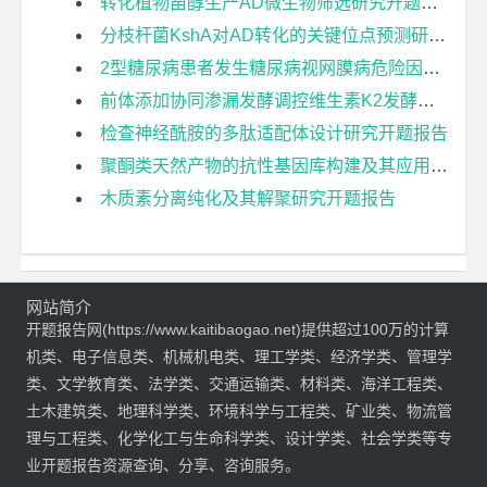
转化植物甾醇生产AD微生物筛选研究开题报告
分枝杆菌KshA对AD转化的关键位点预测研究开题报告
2型糖尿病患者发生糖尿病视网膜病危险因素的系统评价开题报告
前体添加协同渗漏发酵调控维生素K2发酵的影响开题报告
检查神经酰胺的多肽适配体设计研究开题报告
聚酮类天然产物的抗性基因库构建及其应用研究开题报告
木质素分离纯化及其解聚研究开题报告
网站简介
开题报告网(https://www.kaitibaogao.net)提供超过100万的计算
机类、电子信息类、机械机电类、理工学类、经济学类、管理学
类、文学教育类、法学类、交通运输类、材料类、海洋工程类、
土木建筑类、地理科学类、环境科学与工程类、矿业类、物流管
理与工程类、化学化工与生命科学类、设计学类、社会学类等专
业开题报告资源查询、分享、咨询服务。