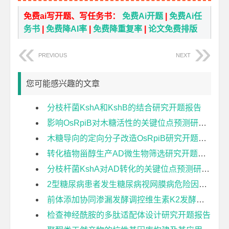
免费ai写开题、写任务书：
免费Ai开题
|
免费Ai任
务书
|
免费降AI率
|
免费降重复率
|
论文免费排版
PREVIOUS
NEXT
您可能感兴趣的文章
分枝杆菌KshA和KshB的结合研究开题报告
影响OsRpiB对木糖活性的关键位点预测研究开题报告
木糖导向的定向分子改造OsRpiB研究开题报告
转化植物甾醇生产AD微生物筛选研究开题报告
分枝杆菌KshA对AD转化的关键位点预测研究开题报告
2型糖尿病患者发生糖尿病视网膜病危险因素的系统评价开题报告
前体添加协同渗漏发酵调控维生素K2发酵的影响开题报告
检查神经酰胺的多肽适配体设计研究开题报告