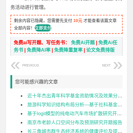
务活动进行管理。
剩余内容已隐藏，您需要先支付
10元
才能查看该篇文章
全部内容！
立即支付
免费ai写开题、写任务书：
免费Ai开题
|
免费Ai任
务书
|
免费降AI率
|
免费降重复率
|
论文免费排版
PREVIOUS
NEXT
您可能感兴趣的文章
近十年杰出青年科学基金资助情况及效果分析开题报告
旅游科学知识结构布局分析—基于社科基金项目的计量分析开题报告
基于logit模型的纯电动汽车市场扩散研究开题报告
南京市老龄人口空间分布及预测研究开题报告
长三角城市群生态经济系统的健康评价及提升策略研究开题报告