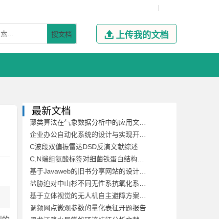
|
搜文档

上传我的文档
最新文档
聚类算法在气象数据分析中的应用文献综述
企业办公自动化系统的设计与实现开题报告
C波段双偏振雷达DSD反演文献综述
C,N端组氨酸标签对细菌铁蛋白结构稳定性及其自组装的影响开题报告
基于Javaweb的旧书分享网站的设计与开发文献综述
盐胁迫对中山杉不同无性系抗氧化系统的影响开题报告
基于立体视觉的无人机自主避障方案文献综述
调频网点微观参数的量化表征开题报告