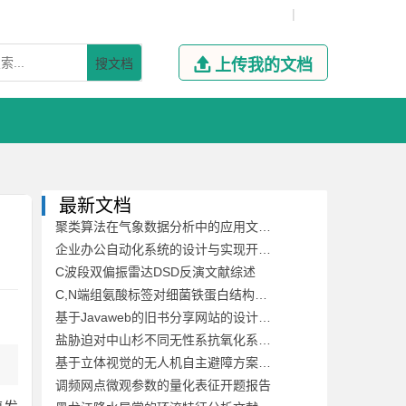
|
搜文档

上传我的文档
最新文档
聚类算法在气象数据分析中的应用文献综述
企业办公自动化系统的设计与实现开题报告
C波段双偏振雷达DSD反演文献综述
C,N端组氨酸标签对细菌铁蛋白结构稳定性及其自组装的影响开题报告
基于Javaweb的旧书分享网站的设计与开发文献综述
盐胁迫对中山杉不同无性系抗氧化系统的影响开题报告
基于立体视觉的无人机自主避障方案文献综述
调频网点微观参数的量化表征开题报告