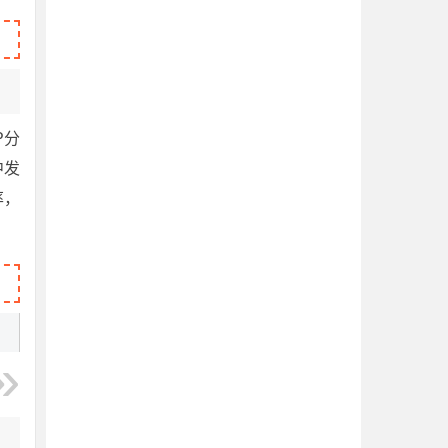
P分
中发
率，