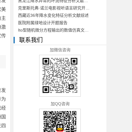
速发
黑龙江降水异常的环流特征分析文献综述
克里斯托弗·诺兰电影视听语言研究开题报告
欧美
西藏近36年降水变化特征分析文献综述
自主
医院附属绿地设计开题报告
趋激
Ito型随机微分方程输出的数值仿真文献综述
宣传
联系我们
加微信咨询
速发
华为
加QQ咨询
已经
洲国
在四