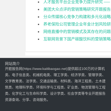
人才服务平台企业竞争力提升研究 —–
美团大众点评的营销策略研究开题报告
分众传媒核心竞争力构建和多元化战略
养老保险公司管理企业年金计划风险研
网络直播中的营销模式及其存在的问题
互联网背景下国产碳酸饮料的营销策略
网站简介
开题报告网(https://www.kaitibaogao.net)提供超过100万的计算机
类、电子信息类、机械机电类、理工学类、经济学类、管理学类、
文学教育类、法学类、交通运输类、材料类、海洋工程类、土木建
筑类、地理科学类、环境科学与工程类、矿业类、物流管理与工程
类、化学化工与生命科学类、设计学类、社会学类等专业开题报告
资源查询、分享、咨询服务。