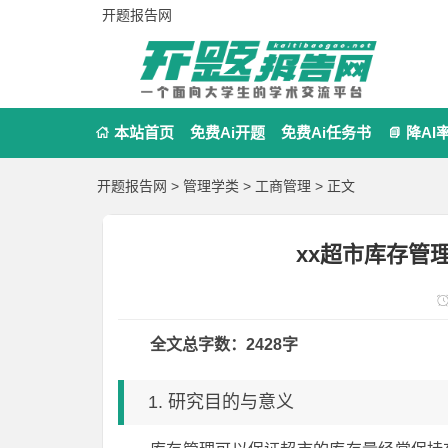
开题报告网
本站首页
免费Ai开题
免费Ai任务书
降AI


开题报告网
>
管理学类
>
工商管理
> 正文
xx超市库存管
全文总字数：2428字
1. 研究目的与意义