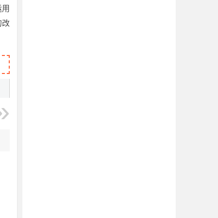
运用
的改