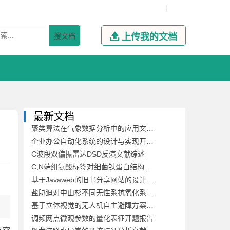
|
搜文档

上传我的文档
最新文档
聚类算法在气象数据分析中的应用文献综述
企业办公自动化系统的设计与实现开题报告
C波段双偏振雷达DSD反演文献综述
C,N端组氨酸标签对细菌铁蛋白结构稳定性及其自组装的影响开题报告
基于Javaweb的旧书分享网站的设计与开发文献综述
盐胁迫对中山杉不同无性系抗氧化系统的影响开题报告
基于立体视觉的无人机自主避障方案文献综述
调频网点微观参数的量化表征开题报告